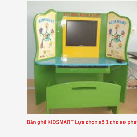
Bàn ghế KIDSMART Lựa chọn số 1 cho sự phá
...