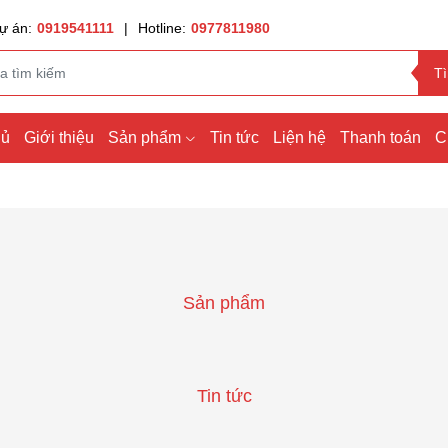
ự án:
0919541111
|
Hotline:
0977811980
T
hủ
Giới thiệu
Sản phẩm
Tin tức
Liện hệ
Thanh toán
C
Sản phẩm
Tin tức