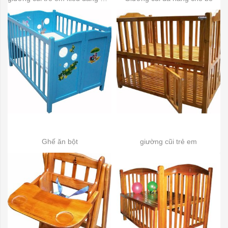
Ghế ăn bột
giường cũi trẻ em