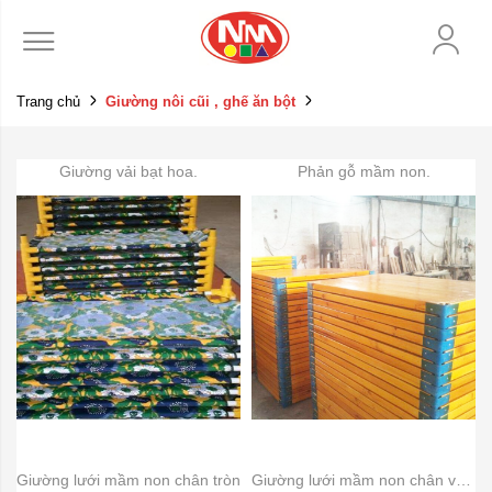
Trang chủ
Giường nôi cũi , ghế ăn bột
Giường vải bạt hoa.
Phản gỗ mầm non.
Giường lưới mầm non chân tròn
Giường lưới mầm non chân vuông.