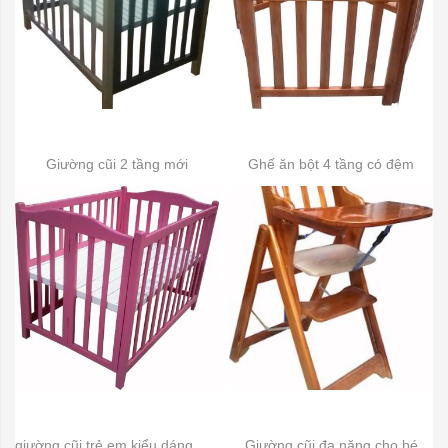
Giường cũi 2 tầng mới
Ghế ăn bột 4 tầng có đệm
giường cũi trẻ em kiểu dáng mới màu xanh da trời
Giường cũi đa năng cho bé