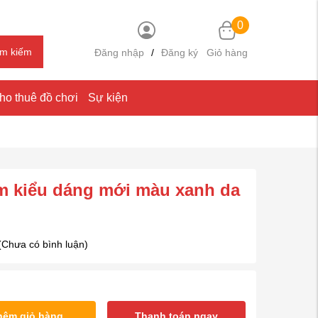
0
ìm kiếm
Đăng nhập
/
Đăng ký
Giỏ hàng
ho thuê đồ chơi
Sự kiện
em kiểu dáng mới màu xanh da
(Chưa có bình luận)
hêm giỏ hàng
Thanh toán ngay