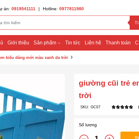
ự án:
0919541111
|
Hotline:
0977811980
T
hủ
Giới thiệu
Sản phẩm
Tin tức
Liện hệ
Thanh toán
C
 em kiểu dáng mới màu xanh da trời
giường cũi trẻ 
trời
SKU:
GC07
Số lượng
T