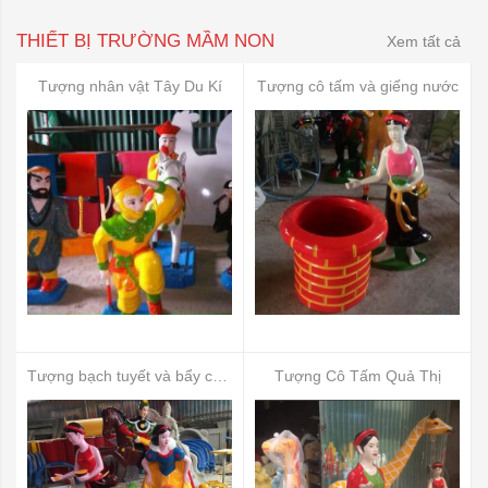
THIẾT BỊ TRƯỜNG MẦM NON
Xem tất cả
Tượng nhân vật Tây Du Kí
Tượng cô tấm và giếng nước
Tượng bạch tuyết và bẩy chú lùn
Tượng Cô Tấm Quả Thị