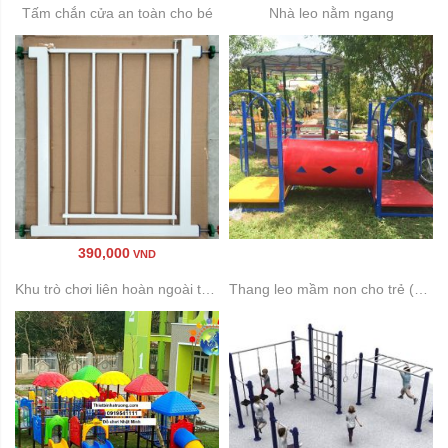
Tấm chắn cửa an toàn cho bé
Nhà leo nằm ngang
390,000
VND
Khu trò chơi liên hoàn ngoài trời 14 khối
Thang leo mầm non cho trẻ (Thang leo đa năng)