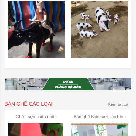
BÀN GHẾ CÁC LOẠI
Xem tất cả
Ghế nhựa chân nhện
Bàn ghế Kidsmart các hình