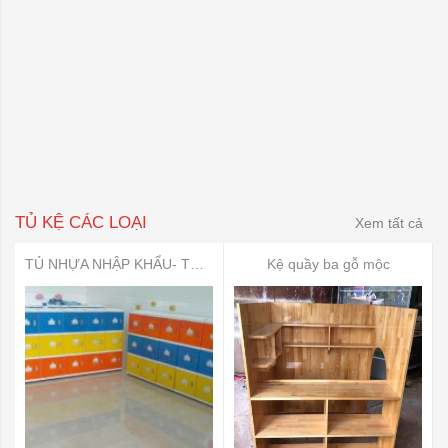
TỦ KỆ CÁC LOẠI
Xem tất cả
TỦ NHỰA NHẬP KHẨU- TỦ ĐỂ ĐỒ DÙNG MẦN NON
Kệ quầy ba gỗ mộc