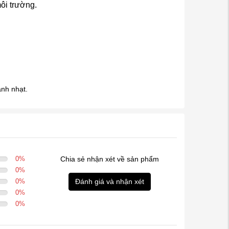
ôi trường.
nh nhạt.
0
%
Chia sẻ nhận xét về sản phẩm
0
%
0
%
Đánh giá và nhận xét
0
%
0
%