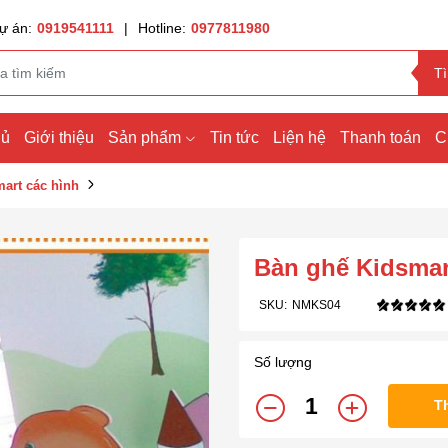
ự án:
0919541111
|
Hotline:
0977811980
T
hủ
Giới thiệu
Sản phẩm
Tin tức
Liện hệ
Thanh toán
C
art các hình
Bàn ghế Kidsmar
SKU:
NMKS04
Số lượng
T