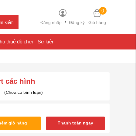
0
ìm kiếm
Đăng nhập
/
Đăng ký
Giỏ hàng
ho thuê đồ chơi
Sự kiện
t các hình
(Chưa có bình luận)
hêm giỏ hàng
Thanh toán ngay