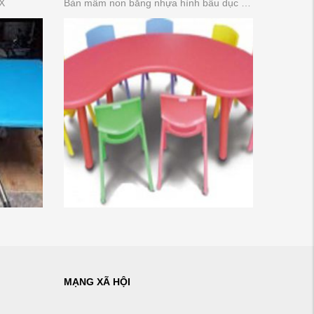
X
Bàn mầm non bằng nhựa hình bầu dục (bán nguyệt )
MẠNG XÃ HỘI