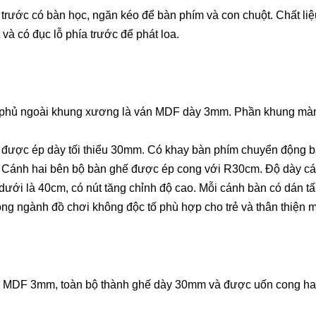
 trước có bàn học, ngăn kéo để bàn phím và con chuột. Chất l
và có đục lỗ phía trước để phát loa.
, phủ ngoài khung xương là ván MDF dày 3mm. Phần khung mà
 được ép dày tối thiểu 30mm. Có khay bàn phím chuyển động bằ
h. Cánh hai bên bộ bàn ghế được ép cong với R30cm. Độ dày c
 dưới là 40cm, có nút tăng chỉnh độ cao. Mỗi cánh bàn có dán t
g ngành đồ chơi không độc tố phù hợp cho trẻ và thân thiện m
MDF 3mm, toàn bộ thành ghế dày 30mm và được uốn cong hai 