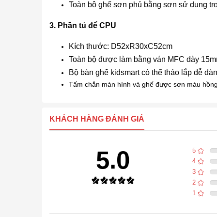
Toàn bộ ghế sơn phủ bằng sơn sử dụng tron
3. Phần tủ để CPU
Kích thước: D52xR30xC52cm
Toàn bộ được làm bằng ván MFC dày 15mm
Bộ bàn ghế kidsmart có thể tháo lắp dễ dàng
Tấm chắn màn hình và ghế được sơn màu hồng nh
KHÁCH HÀNG ĐÁNH GIÁ
5.0
5
4
3
2
1