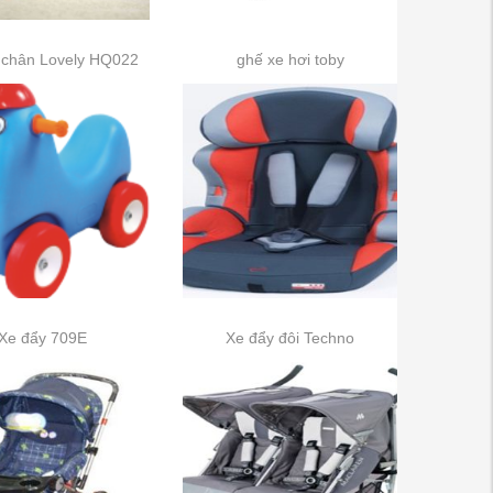
 chân Lovely HQ022
ghế xe hơi toby
Xe đẩy 709E
Xe đẩy đôi Techno