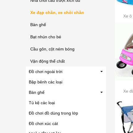
Nhà chòi cầu trượt xích đu
Xe đạp chân, xe chòi chân
Xe ô 
Bàn ghế
Bạt nhún cho bé
Cầu gôn, cột ném bóng
Vận động thể chất
Đồ chơi ngoài trời
Bập bênh các loại
Xe đ
Bàn ghế
Tủ kệ các loại
Đồ chơi đồ dùng trong lớp
Đồ chơi xúc cát