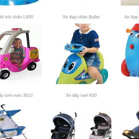
tô tròi chân L830
Xe đạp chân Bullet
Xe đạp
ẩy lưới móc 3012
Xe đẩy lưới 630