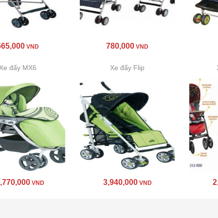
565,000
780,000
VND
VND
Xe đẩy MX6
Xe đẩy Flip
,770,000
3,940,000
2
VND
VND