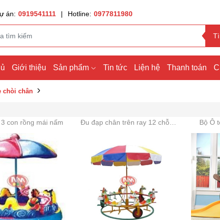
ự án:
0919541111
|
Hotline:
0977811980
T
hủ
Giới thiệu
Sản phẩm
Tin tức
Liện hệ
Thanh toán
C
e chòi chân
 3 con rồng mái nấm
Đu đạp chân trên ray 12 chỗ composite
Bộ Ô t