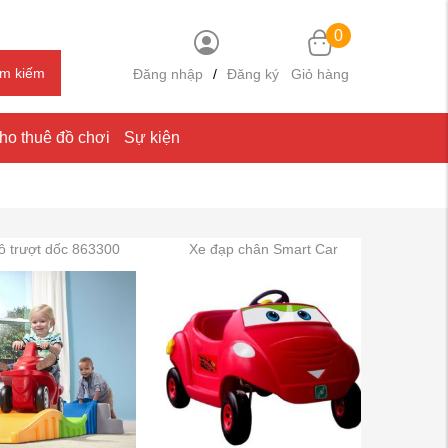
0
ìm kiếm
Đăng nhập
/
Đăng ký
Giỏ hàng
ho thuê đồ chơi
Sự kiện
ô trượt dốc 863300
Xe đạp chân Smart Car