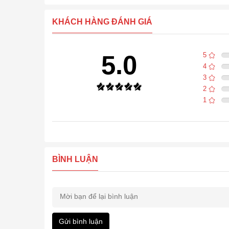
KHÁCH HÀNG ĐÁNH GIÁ
5.0
5
4
3
2
1
BÌNH LUẬN
Gửi bình luận