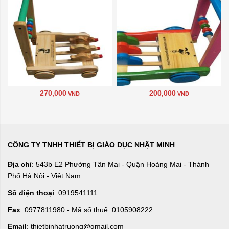
270,000
200,000
VND
VND
CÔNG TY TNHH THIẾT BỊ GIÁO DỤC NHẬT MINH
Địa chỉ
: 543b E2 Phường Tân Mai - Quận Hoàng Mai - Thành
Phố Hà Nội - Việt Nam
Số điện thoại
: 0919541111
Fax
: 0977811980 - Mã số thuế: 0105908222
Email
: thietbinhatruong@gmail.com