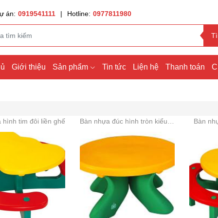
ự án:
0919541111
|
Hotline:
0977811980
T
hủ
Giới thiệu
Sản phẩm
Tin tức
Liện hệ
Thanh toán
C
hình tim đôi liền ghế
Bàn nhựa đúc hình tròn kiểu dáng mới
Bàn nhự