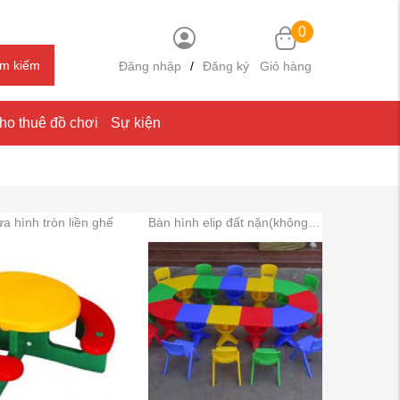
0
ìm kiếm
Đăng nhập
/
Đăng ký
Giỏ hàng
ho thuê đồ chơi
Sự kiện
a hình tròn liền ghế
Bàn hình elip đất nặn(không bao gồm ghế)