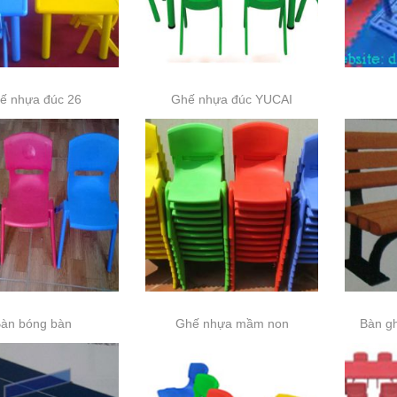
ế nhựa đúc 26
Ghế nhựa đúc YUCAI
àn bóng bàn
Ghế nhựa mầm non
Bàn g