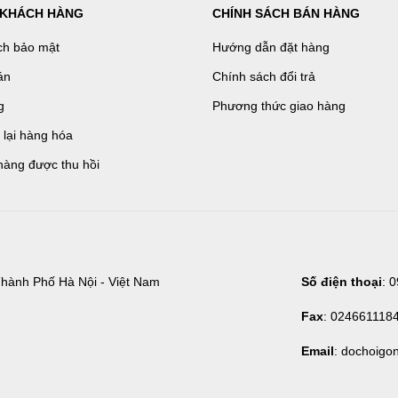
 KHÁCH HÀNG
CHÍNH SÁCH BÁN HÀNG
ch bảo mật
Hướng dẫn đặt hàng
án
Chính sách đổi trả
g
Phương thức giao hàng
ả lại hàng hóa
hàng được thu hồi
hành Phố Hà Nội - Việt Nam
Số điện thoại
: 
Fax
: 024661118
Email
: dochoigo