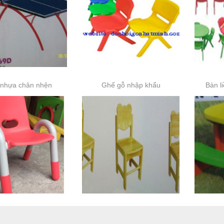
nhựa chân nhện
Ghế gỗ nhập khẩu
Bàn l