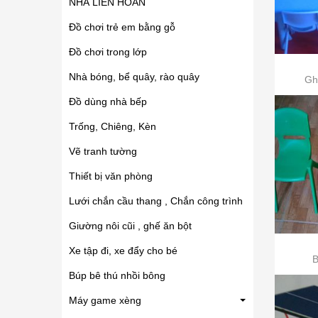
NHÀ LIÊN HOÀN
Đồ chơi trẻ em bằng gỗ
Đồ chơi trong lớp
Nhà bóng, bể quây, rào quây
Gh
Đồ dùng nhà bếp
Trống, Chiêng, Kèn
Vẽ tranh tường
Thiết bị văn phòng
Lưới chắn cầu thang , Chắn công trình
Giường nôi cũi , ghế ăn bột
Xe tập đi, xe đẩy cho bé
B
Búp bê thú nhồi bông
Máy game xèng