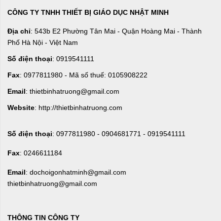
CÔNG TY TNHH THIẾT BỊ GIÁO DỤC NHẬT MINH
Địa chỉ
: 543b E2 Phường Tân Mai - Quận Hoàng Mai - Thành
Phố Hà Nội - Việt Nam
Số điện thoại
: 0919541111
Fax
: 0977811980 - Mã số thuế: 0105908222
Email
: thietbinhatruong@gmail.com
Website
: http://thietbinhatruong.com
Số điện thoại
: 0977811980 - 0904681771 - 0919541111
Fax
: 0246611184
Email
: dochoigonhatminh@gmail.com
thietbinhatruong@gmail.com
THÔNG TIN CÔNG TY