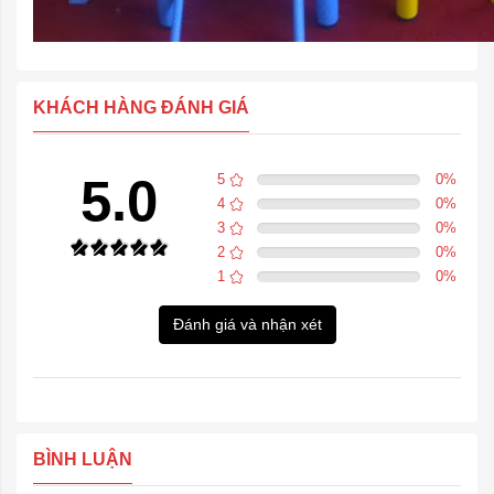
KHÁCH HÀNG ĐÁNH GIÁ
5.0
5
0
%
4
0
%
3
0
%
2
0
%
1
0
%
Đánh giá và nhận xét
BÌNH LUẬN