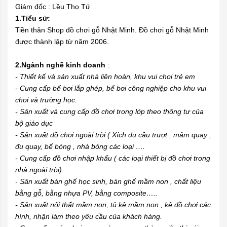
Giám đốc : Lều Thọ Tứ
1.Tiểu sử:
Tiền thân Shop đồ chơi gỗ Nhật Minh. Đồ chơi gỗ Nhật Minh
được thành lập từ năm 2006.
2.Ngành nghề kinh doanh
:
- Thiết kế và sản xuất nhà liên hoàn, khu vui chơi trẻ em
- Cung cấp bể bơi lắp ghép, bể bơi công nghiệp cho khu vui
chơi và trường học.
- Sản xuất và cung cấp đồ chơi trong lớp theo thông tư của
bộ giáo dục
- Sản xuất đồ chơi ngoài trời ( Xích đu cầu trượt , mâm quay ,
đu quay, bể bóng , nhà bóng các loại ….
- Cung cấp đồ chơi nhập khẩu ( các loại thiết bị đồ chơi trong
nhà ngoài trời)
- Sản xuất bàn ghế học sinh, bàn ghế mầm non , chất liệu
bằng gỗ, bằng nhựa PV, bằng composite…..
- Sản xuất nội thất mầm non, tủ kệ mầm non , kệ đồ chơi các
hình, nhận làm theo yêu cầu của khách hàng.