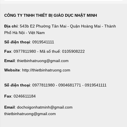
CÔNG TY TNHH THIẾT BỊ GIÁO DỤC NHẬT MINH
Địa chỉ
: 543b E2 Phường Tân Mai - Quận Hoàng Mai - Thành
Phố Hà Nội - Việt Nam
Số điện thoại
: 0919541111
Fax
: 0977811980 - Mã số thuế: 0105908222
Email
: thietbinhatruong@gmail.com
Website
: http://thietbinhatruong.com
Số điện thoại
: 0977811980 - 0904681771 - 0919541111
Fax
: 0246611184
Email
: dochoigonhatminh@gmail.com
thietbinhatruong@gmail.com