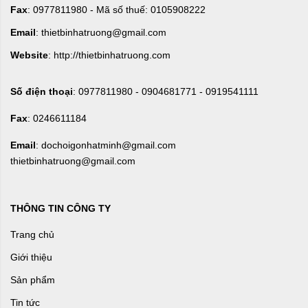
Fax
: 0977811980 - Mã số thuế: 0105908222
Email
: thietbinhatruong@gmail.com
Website
: http://thietbinhatruong.com
Số điện thoại
: 0977811980 - 0904681771 - 0919541111
Fax
: 0246611184
Email
: dochoigonhatminh@gmail.com
thietbinhatruong@gmail.com
THÔNG TIN CÔNG TY
Trang chủ
Giới thiệu
Sản phẩm
Tin tức