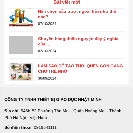
Bài viết mới
Nên chọn cầu trượt ngoài trời như thế
nào?
07/10/2024
Chuyến hàng thiện nguyện đầy ý nghĩa
của ...
02/10/2024
LÀM SAO ĐỂ TẠO THÓI QUEN GỌN GÀNG
CHO TRẺ NHỎ
30/09/2024
CÔNG TY TNHH THIẾT BỊ GIÁO DỤC NHẬT MINH
Địa chỉ
: 543b E2 Phường Tân Mai - Quận Hoàng Mai - Thành
Phố Hà Nội - Việt Nam
Số điện thoại
: 0919541111