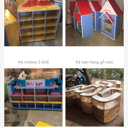
Kệ mickey 2 khối
Kệ bán hàng gỗ mộc