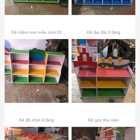
Kệ mầm non mẫu mới 01
Kệ lâu đài 3 tầng
Kệ đồ chơi 4 tầng
Kệ góc thư viện