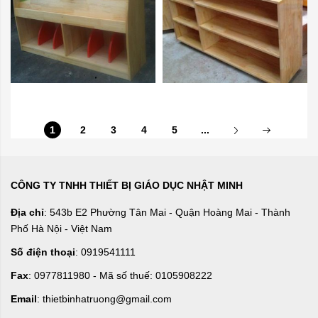
1
2
3
4
5
...
CÔNG TY TNHH THIẾT BỊ GIÁO DỤC NHẬT MINH
Địa chỉ
: 543b E2 Phường Tân Mai - Quận Hoàng Mai - Thành
Phố Hà Nội - Việt Nam
Số điện thoại
: 0919541111
Fax
: 0977811980 - Mã số thuế: 0105908222
Email
: thietbinhatruong@gmail.com