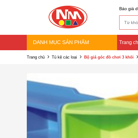
Báo giá d
DANH MỤC SẢN PHẨM
Trang c
Trang chủ
Tủ kệ các loại
Bộ giá góc đồ chơi 3 khối