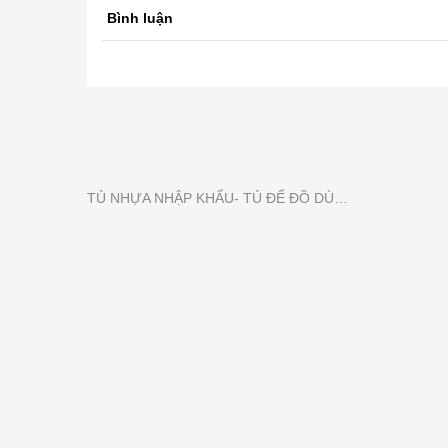
Bình luận
TỦ NHỰA NHẬP KHẨU- TỦ ĐỂ ĐỒ DÙNG MẦN NON