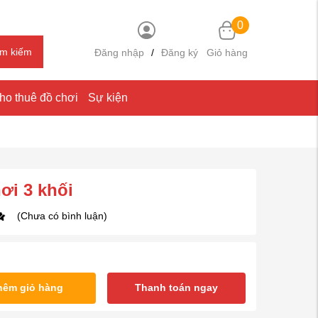
0
ìm kiếm
Đăng nhập
/
Đăng ký
Giỏ hàng
ho thuê đồ chơi
Sự kiện
ơi 3 khối
(Chưa có bình luận)
hêm giỏ hàng
Thanh toán ngay