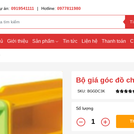
ự án:
0919541111
|
Hotline:
0977811980
T
hủ
Giới thiệu
Sản phẩm
Tin tức
Liện hệ
Thanh toán
C
Bộ giá góc đồ ch
SKU:
BGGDC3K
Số lượng
T