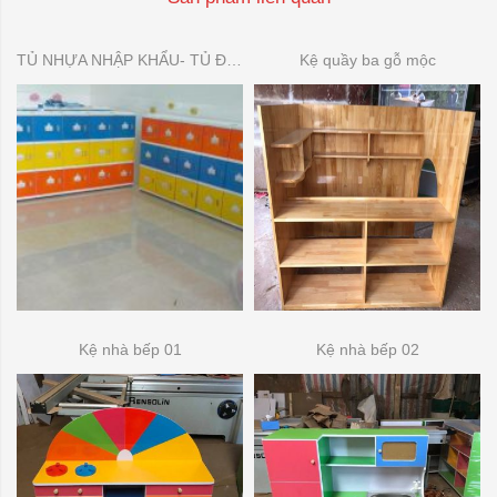
TỦ NHỰA NHẬP KHẨU- TỦ ĐỂ ĐỒ DÙNG MẦN NON
Kệ quầy ba gỗ mộc
Kệ nhà bếp 01
Kệ nhà bếp 02