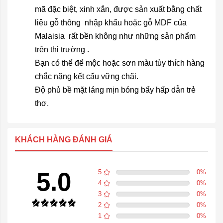
mã đặc biệt, xinh xắn, được sản xuất bằng chất
liệu gỗ thông nhập khẩu hoặc gỗ MDF của
Malaisia rất bền không như những sản phẩm
trên thị trường .
Bạn có thể để mộc hoặc sơn màu tùy thích hàng
chắc nặng kết cấu vững chãi.
Độ phủ bề mặt láng mịn bóng bẩy hấp dẫn trẻ
thơ.
KHÁCH HÀNG ĐÁNH GIÁ
5.0
5
0
%
4
0
%
3
0
%
2
0
%
1
0
%