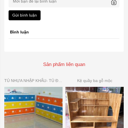
Gửi bình luận
Bình luận
Sản phẩm liên quan
TỦ NHỰA NHẬP KHẨU- TỦ ĐỂ ĐỒ DÙNG MẦN NON
Kệ quầy ba gỗ mộc