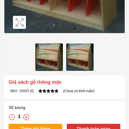
Giá sách gỗ thông mộc
SKU:
GSGT 02
(Chưa có bình luận)
Số lượng
Thêm giỏ hàng
Thanh toán ngay