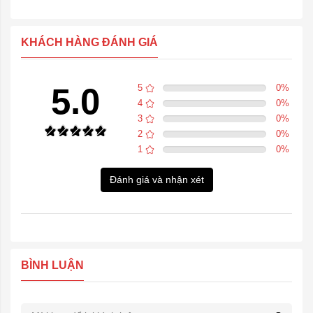
KHÁCH HÀNG ĐÁNH GIÁ
5.0
5
0
%
4
0
%
3
0
%
2
0
%
1
0
%
Đánh giá và nhận xét
BÌNH LUẬN