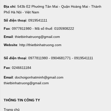
Địa chỉ
: 543b E2 Phường Tân Mai - Quận Hoàng Mai - Thành
Phố Hà Nội - Việt Nam
Số điện thoại
: 0919541111
Fax
: 0977811980 - Mã số thuế: 0105908222
Email
: thietbinhatruong@gmail.com
Website
: http://thietbinhatruong.com
Số điện thoại
: 0977811980 - 0904681771 - 0919541111
Fax
: 0246611184
Email
: dochoigonhatminh@gmail.com
thietbinhatruong@gmail.com
THÔNG TIN CÔNG TY
Trang chủ