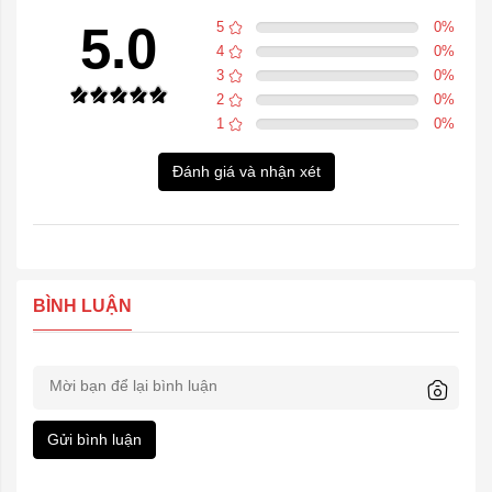
5.0
5
0
%
4
0
%
3
0
%
2
0
%
1
0
%
Đánh giá và nhận xét
BÌNH LUẬN
Gửi bình luận