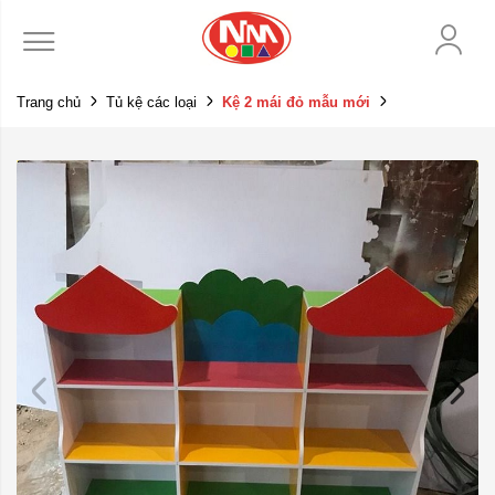
Trang chủ
Tủ kệ các loại
Kệ 2 mái đỏ mẫu mới