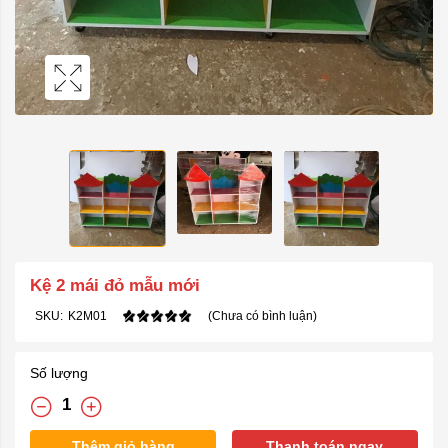
Kệ 2 mái đỏ mẫu mới
SKU:
K2M01
(Chưa có bình luận)
Số lượng
Thêm giỏ hàng
Thanh toán ngay