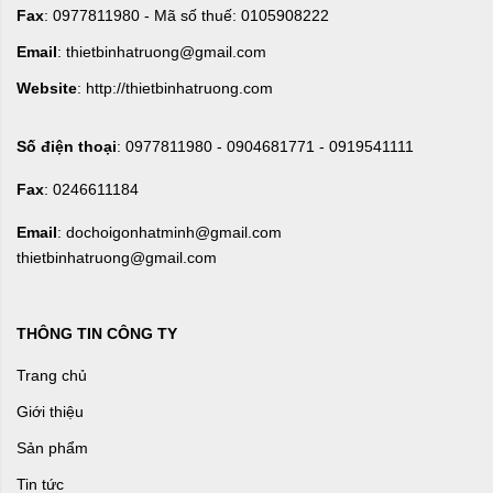
Fax
: 0977811980 - Mã số thuế: 0105908222
Email
: thietbinhatruong@gmail.com
Website
: http://thietbinhatruong.com
Số điện thoại
: 0977811980 - 0904681771 - 0919541111
Fax
: 0246611184
Email
: dochoigonhatminh@gmail.com
thietbinhatruong@gmail.com
THÔNG TIN CÔNG TY
Trang chủ
Giới thiệu
Sản phẩm
Tin tức