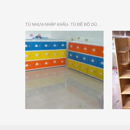
TỦ NHỰA NHẬP KHẨU- TỦ ĐỂ ĐỒ DÙNG MẦN NON