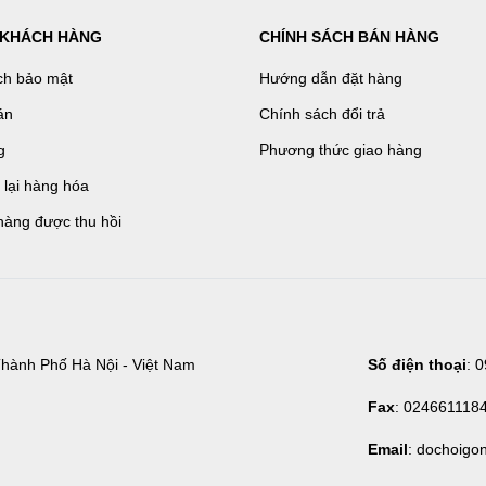
 KHÁCH HÀNG
CHÍNH SÁCH BÁN HÀNG
ch bảo mật
Hướng dẫn đặt hàng
án
Chính sách đổi trả
g
Phương thức giao hàng
ả lại hàng hóa
hàng được thu hồi
hành Phố Hà Nội - Việt Nam
Số điện thoại
: 
Fax
: 024661118
Email
: dochoigo