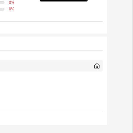
0
%
0
%