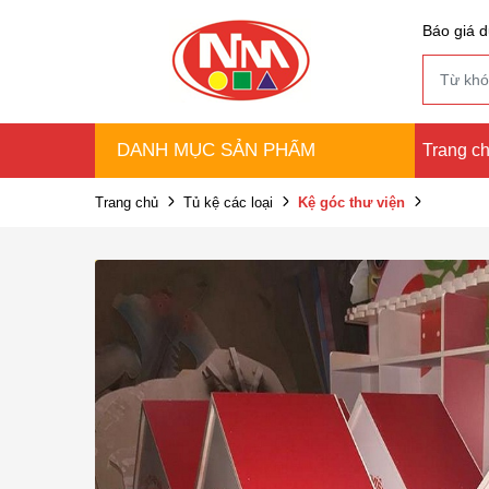
Báo giá d
DANH MỤC SẢN PHẨM
Trang c
Trang chủ
Tủ kệ các loại
Kệ góc thư viện