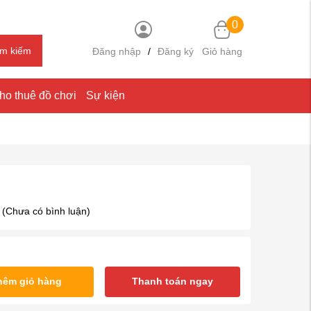
0
ìm kiếm
Đăng nhập
/
Đăng ký
Giỏ hàng
ho thuê đồ chơi
Sự kiện
(Chưa có bình luận)
hêm giỏ hàng
Thanh toán ngay