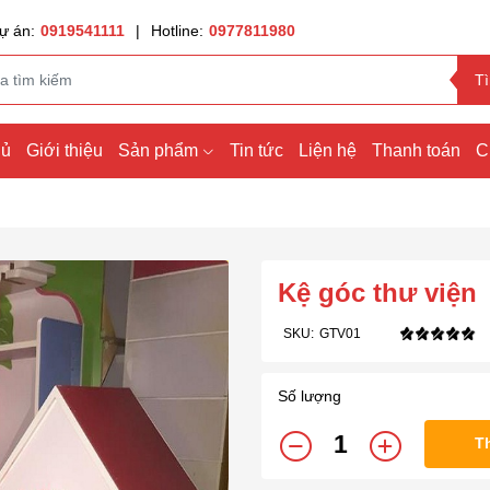
ự án:
0919541111
|
Hotline:
0977811980
T
hủ
Giới thiệu
Sản phẩm
Tin tức
Liện hệ
Thanh toán
C
Kệ góc thư viện
SKU:
GTV01
Số lượng
T