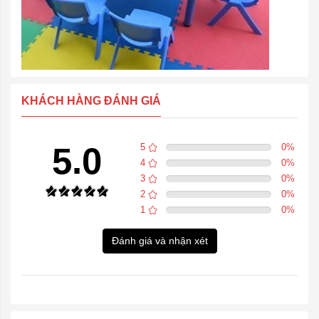
KHÁCH HÀNG ĐÁNH GIÁ
5.0
5
0
%
4
0
%
3
0
%
2
0
%
1
0
%
Đánh giá và nhận xét