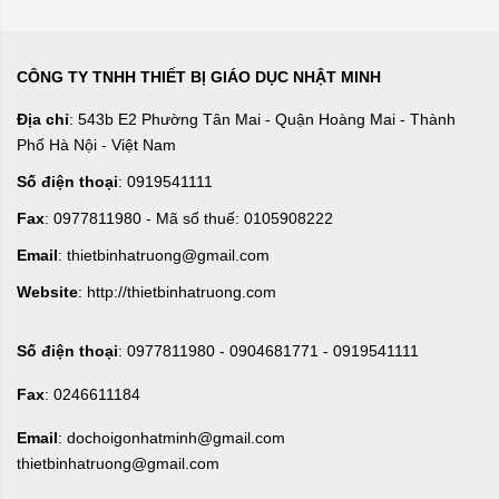
CÔNG TY TNHH THIẾT BỊ GIÁO DỤC NHẬT MINH
Địa chỉ
: 543b E2 Phường Tân Mai - Quận Hoàng Mai - Thành
Phố Hà Nội - Việt Nam
Số điện thoại
: 0919541111
Fax
: 0977811980 - Mã số thuế: 0105908222
Email
: thietbinhatruong@gmail.com
Website
: http://thietbinhatruong.com
Số điện thoại
: 0977811980 - 0904681771 - 0919541111
Fax
: 0246611184
Email
: dochoigonhatminh@gmail.com
thietbinhatruong@gmail.com