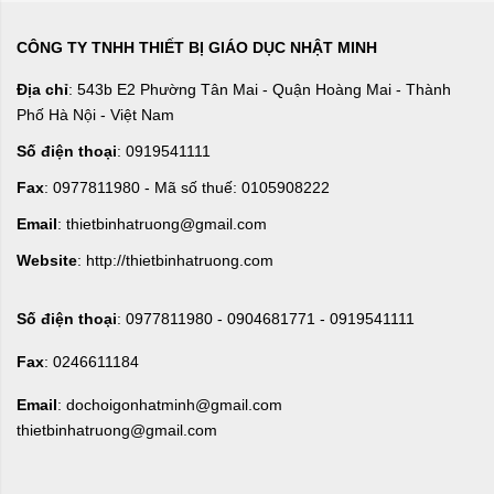
CÔNG TY TNHH THIẾT BỊ GIÁO DỤC NHẬT MINH
Địa chỉ
: 543b E2 Phường Tân Mai - Quận Hoàng Mai - Thành
Phố Hà Nội - Việt Nam
Số điện thoại
: 0919541111
Fax
: 0977811980 - Mã số thuế: 0105908222
Email
: thietbinhatruong@gmail.com
Website
: http://thietbinhatruong.com
Số điện thoại
: 0977811980 - 0904681771 - 0919541111
Fax
: 0246611184
Email
: dochoigonhatminh@gmail.com
thietbinhatruong@gmail.com