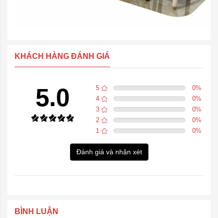
KHÁCH HÀNG ĐÁNH GIÁ
5.0
5
0
%
4
0
%
3
0
%
2
0
%
1
0
%
Đánh giá và nhận xét
BÌNH LUẬN