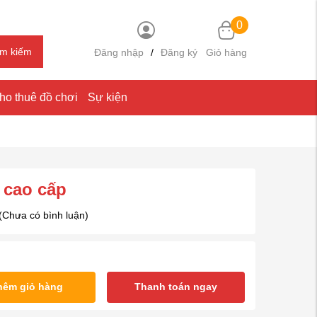
0
ìm kiếm
Đăng nhập
/
Đăng ký
Giỏ hàng
ho thuê đồ chơi
Sự kiện
 cao cấp
(Chưa có bình luận)
hêm giỏ hàng
Thanh toán ngay