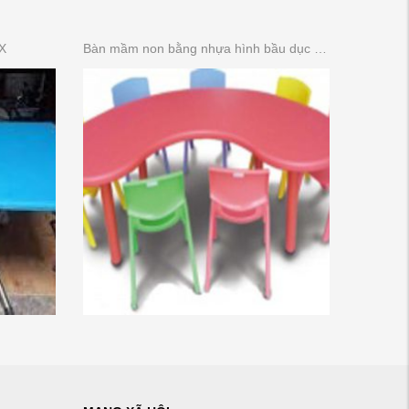
X
Bàn mầm non bằng nhựa hình bầu dục (bán nguyệt )