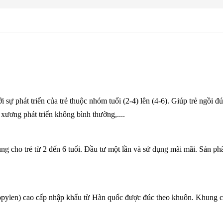
ới sự phát
tri
ển của trẻ thuộc nhóm tuổi (2-4) lên (4-6). Giúp trẻ ngồi đú
, xươ
ng ph
át triển không bình thường,....
cho trẻ từ 2 đến 6 tuổi. Đầu tư một lần và sử dụng mãi mãi. Sản phẩm
en) cao cấp nhập khẩu từ Hàn quốc được đúc theo khuôn. Khung ch