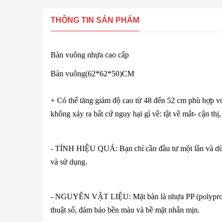
THÔNG TIN SẢN PHẨM
Bàn vuông nhựa cao cấp
Bàn vuông(62*62*50)CM
+ Có thể tăng giảm độ cao từ 48 đến 52 cm phù hợp v
không xảy ra bất cứ nguy hại gì về: tật về mắt- cận thị
- TÍNH HIỆU QUẢ: Bạn chỉ cần đầu tư một lần và dùng 
và sử dụng.
- NGUYÊN VẬT LIỆU: Mặt bàn là nhựa PP (polypropyl
thuật số, đảm bảo bền màu và bề mặt nhẵn mịn.