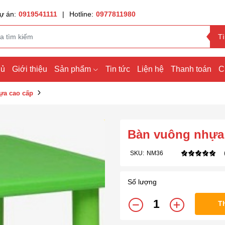
ự án:
0919541111
|
Hotline:
0977811980
T
hủ
Giới thiệu
Sản phẩm
Tin tức
Liện hệ
Thanh toán
C
ựa cao cấp
Bàn vuông nhựa
SKU:
NM36
Số lượng
T