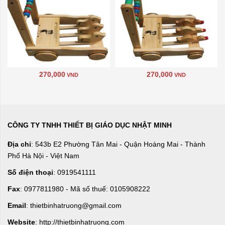
270,000
270,000
VND
VND
CÔNG TY TNHH THIẾT BỊ GIÁO DỤC NHẬT MINH
Địa chỉ
: 543b E2 Phường Tân Mai - Quận Hoàng Mai - Thành
Phố Hà Nội - Việt Nam
Số điện thoại
: 0919541111
Fax
: 0977811980 - Mã số thuế: 0105908222
Email
: thietbinhatruong@gmail.com
Website
: http://thietbinhatruong.com