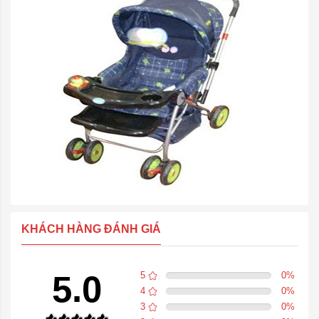
KHÁCH HÀNG ĐÁNH GIÁ
5.0
5
0
%
4
0
%
3
0
%