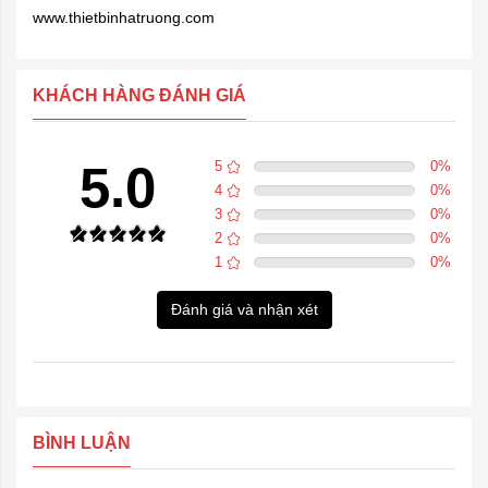
www.thietbinhatruong.com
KHÁCH HÀNG ĐÁNH GIÁ
5.0
5
0
%
4
0
%
3
0
%
2
0
%
1
0
%
Đánh giá và nhận xét
BÌNH LUẬN