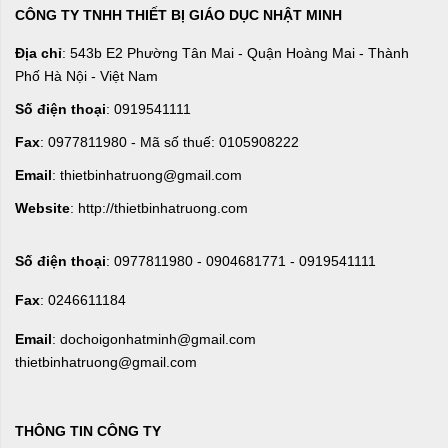
CÔNG TY TNHH THIẾT BỊ GIÁO DỤC NHẬT MINH
Địa chỉ
: 543b E2 Phường Tân Mai - Quận Hoàng Mai - Thành
Phố Hà Nội - Việt Nam
Số điện thoại
: 0919541111
Fax
: 0977811980 - Mã số thuế: 0105908222
Email
: thietbinhatruong@gmail.com
Website
: http://thietbinhatruong.com
Số điện thoại
: 0977811980 - 0904681771 - 0919541111
Fax
: 0246611184
Email
: dochoigonhatminh@gmail.com
thietbinhatruong@gmail.com
THÔNG TIN CÔNG TY