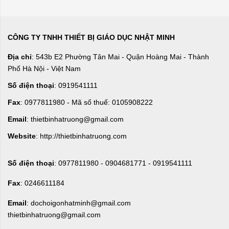
CÔNG TY TNHH THIẾT BỊ GIÁO DỤC NHẬT MINH
Địa chỉ
: 543b E2 Phường Tân Mai - Quận Hoàng Mai - Thành
Phố Hà Nội - Việt Nam
Số điện thoại
: 0919541111
Fax
: 0977811980 - Mã số thuế: 0105908222
Email
: thietbinhatruong@gmail.com
Website
: http://thietbinhatruong.com
Số điện thoại
: 0977811980 - 0904681771 - 0919541111
Fax
: 0246611184
Email
: dochoigonhatminh@gmail.com
thietbinhatruong@gmail.com