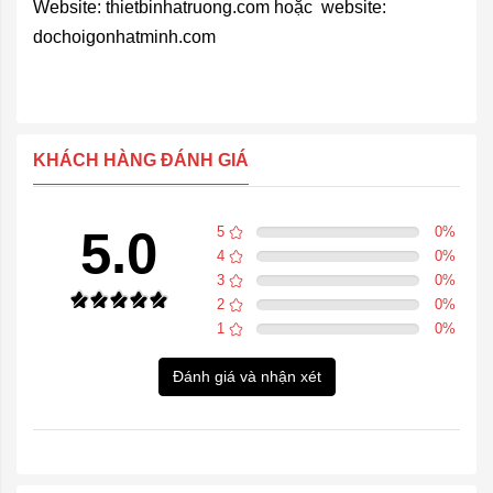
Website: thietbinhatruong.com hoặc website:
dochoigonhatminh.com
KHÁCH HÀNG ĐÁNH GIÁ
5.0
5
0
%
4
0
%
3
0
%
2
0
%
1
0
%
Đánh giá và nhận xét