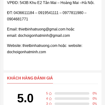
VPĐD: 543B Khu E2 Tân Mai – Hoàng Mai –Hà Nội.
ĐT: 0436611184 – 0919541111 – 0977811980 –
0904681771
Email:
thietbinhatruong@gmal.com
hoặc
email:
dochoigonhatminh@gmail.com
Website: thietbinhatruong.com hoặc website:
dochoigonhatminh.com
KHÁCH HÀNG ĐÁNH GIÁ
5.0
5
0
%
4
0
%
3
0
%