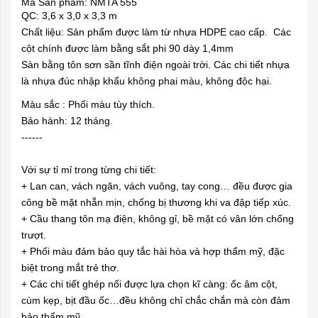
Mã Sản phẩm: NMTA 555
QC: 3,6 x 3,0 x 3,3 m
Chất liệu: Sản phẩm được làm từ nhựa HDPE cao cấp. Các
cột chính được làm bằng sắt phi 90 dày 1,4mm
Sàn bằng tôn sơn sần tĩnh điện ngoài trời. Các chi tiết nhựa
là nhựa đúc nhập khẩu không phai màu, không độc hại.
Màu sắc : Phối màu tùy thích.
Bảo hành: 12 tháng.
------
Với sự tỉ mỉ trong từng chi tiết:
+ Lan can, vách ngăn, vách vuông, tay cong… đều được gia
công bề mặt nhẵn mịn, chống bị thương khi va đập tiếp xúc.
+ Cầu thang tôn mạ điện, không gỉ, bề mặt có vân lớn chống
trượt.
+ Phối màu đảm bảo quy tắc hài hòa và hợp thẩm mỹ, đặc
biệt trong mắt trẻ thơ.
+ Các chi tiết ghép nối được lựa chọn kĩ càng: ốc âm cột,
cùm kẹp, bịt đầu ốc…đều không chỉ chắc chắn mà còn đảm
bảo thẩm mỹ.