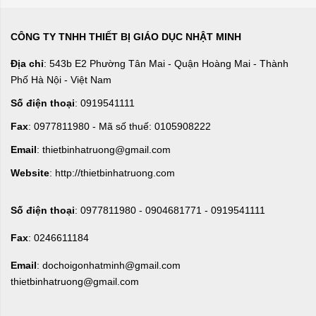
CÔNG TY TNHH THIẾT BỊ GIÁO DỤC NHẬT MINH
Địa chỉ
: 543b E2 Phường Tân Mai - Quận Hoàng Mai - Thành
Phố Hà Nội - Việt Nam
Số điện thoại
: 0919541111
Fax
: 0977811980 - Mã số thuế: 0105908222
Email
: thietbinhatruong@gmail.com
Website
: http://thietbinhatruong.com
Số điện thoại
: 0977811980 - 0904681771 - 0919541111
Fax
: 0246611184
Email
: dochoigonhatminh@gmail.com
thietbinhatruong@gmail.com