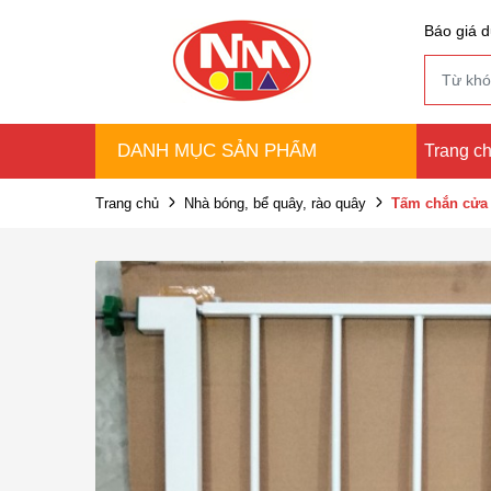
Báo giá d
DANH MỤC SẢN PHẨM
Trang c
Trang chủ
Nhà bóng, bể quây, rào quây
Tấm chắn cửa 