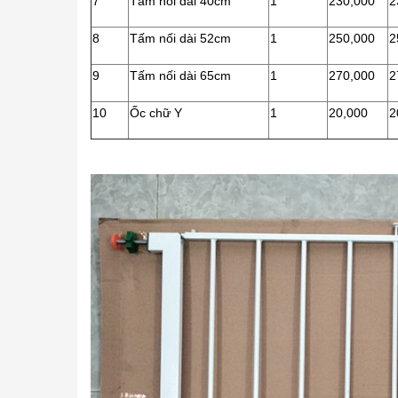
7
Tấm nối dài 40cm
1
230,000
2
8
Tấm nối dài 52cm
1
250,000
2
9
Tấm nối dài 65cm
1
270,000
2
10
Ốc chữ Y
1
20,000
2