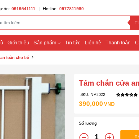
ự án:
0919541111
|
Hotline:
0977811980
T
hủ
Giới thiệu
Sản phẩm
Tin tức
Liện hệ
Thanh toán
C
an toàn cho bé
Tấm chắn cửa an
SKU:
NM2022
390,000
VND
Số lượng
T