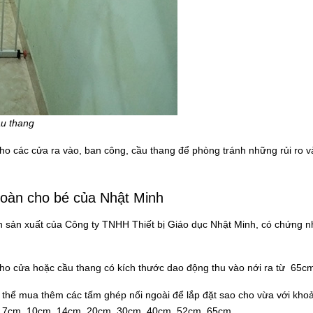
ầu thang
 các cửa ra vào, ban công, cầu thang để phòng tránh những rủi ro v
toàn cho bé của Nhật Minh
 sản xuất của Công ty TNHH Thiết bị Giáo dục Nhật Minh, có chứng n
 cho cửa hoặc cầu thang có kích thước dao động thu vào nới ra từ 65
thể mua thêm các tấm ghép nối ngoài để lắp đặt sao cho vừa với khoả
ớc 7cm, 10cm, 14cm, 20cm, 30cm, 40cm, 52cm, 65cm,...