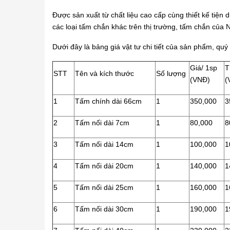
Được sản xuất từ chất liệu cao cấp cùng thiết kế tiện
các loại tấm chắn khác trên thị trường, tấm chắn của
Dưới đây là bảng giá vật tư chi tiết của sản phẩm, qu
Giá/ 1sp
T
STT
Tên và kích thước
Số lượng
(VNĐ)
(
1
Tấm chính dài 66cm
1
350,000
3
2
Tấm nối dài 7cm
1
80,000
8
3
Tấm nối dài 14cm
1
100,000
1
4
Tấm nối dài 20cm
1
140,000
1
5
Tấm nối dài 25cm
1
160,000
1
6
Tấm nối dài 30cm
1
190,000
1