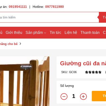
ự án:
0919541111
|
Hotline:
0977811980
T
hủ
Giới thiệu
Sản phẩm
Tin tức
Liện hệ
Thanh toán
C
năng cho bé
Giường cũi đa n
SKU:
GC06
Số lượng
T