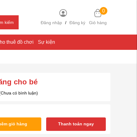
0
ìm kiếm
Đăng nhập
/
Đăng ký
Giỏ hàng
ho thuê đồ chơi
Sự kiện
ăng cho bé
(Chưa có bình luận)
hêm giỏ hàng
Thanh toán ngay