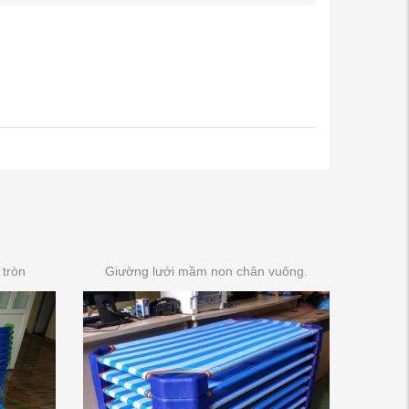
tròn
Giường lưới mầm non chân vuông.