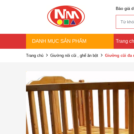
Báo giá d
DANH MỤC SẢN PHẨM
Trang c
Trang chủ
Giường nôi cũi , ghế ăn bột
Giường cũi đa 