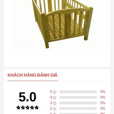
KHÁCH HÀNG ĐÁNH GIÁ
5.0
5
0
%
4
0
%
3
0
%
2
0
%