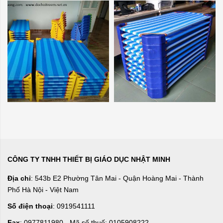
CÔNG TY TNHH THIẾT BỊ GIÁO DỤC NHẬT MINH
Địa chỉ
: 543b E2 Phường Tân Mai - Quận Hoàng Mai - Thành
Phố Hà Nội - Việt Nam
Số điện thoại
: 0919541111
Fax
: 0977811980 - Mã số thuế: 0105908222