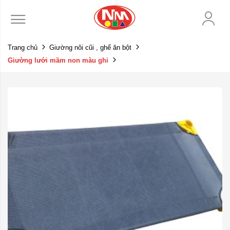
Trang chủ
Giường nôi cũi , ghế ăn bột
Giường lưới mầm non màu ghi