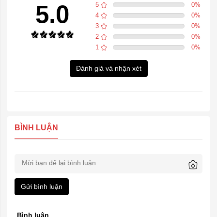
5.0
5
0
%
4
0
%
3
0
%
2
0
%
1
0
%
Đánh giá và nhận xét
BÌNH LUẬN
Gửi bình luận
Bình luận