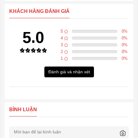
KHÁCH HÀNG ĐÁNH GIÁ
5.0
5
0
%
4
0
%
3
0
%
2
0
%
1
0
%
Đánh giá và nhận xét
BÌNH LUẬN