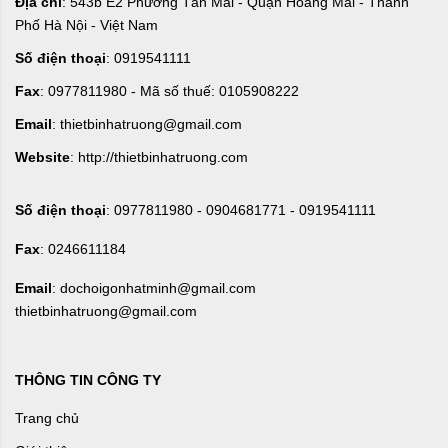
Địa chỉ
: 543b E2 Phường Tân Mai - Quận Hoàng Mai - Thành
Phố Hà Nội - Việt Nam
Số điện thoại
: 0919541111
Fax
: 0977811980 - Mã số thuế: 0105908222
Email
: thietbinhatruong@gmail.com
Website
: http://thietbinhatruong.com
Số điện thoại
: 0977811980 - 0904681771 - 0919541111
Fax
: 0246611184
Email
: dochoigonhatminh@gmail.com
thietbinhatruong@gmail.com
THÔNG TIN CÔNG TY
Trang chủ