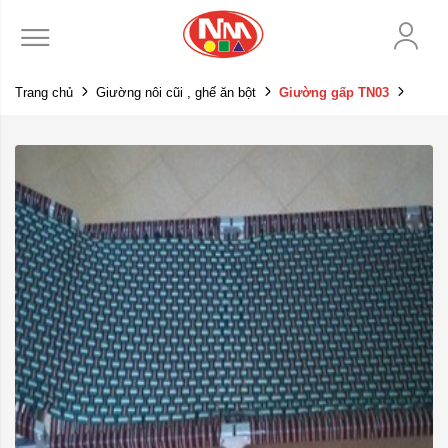
Trang chủ
Giường nôi cũi , ghế ăn bột
Giường gấp TN03