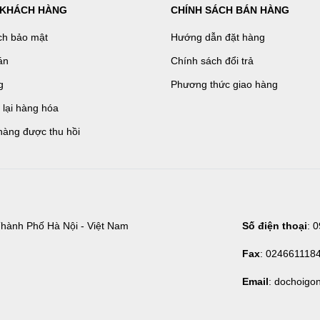
 KHÁCH HÀNG
CHÍNH SÁCH BÁN HÀNG
ch bảo mật
Hướng dẫn đặt hàng
án
Chính sách đổi trả
g
Phương thức giao hàng
ả lại hàng hóa
hàng được thu hồi
hành Phố Hà Nội - Việt Nam
Số điện thoại
: 
Fax
: 024661118
Email
: dochoigo