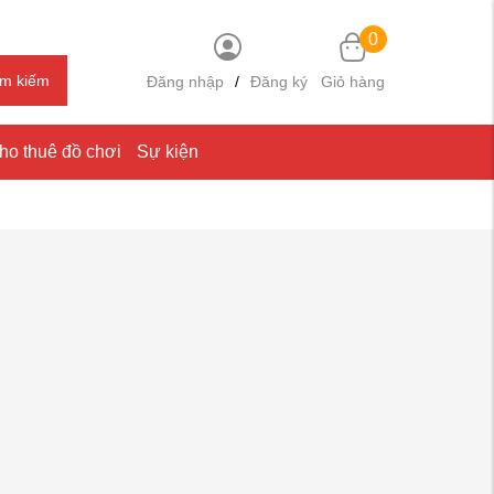
0
ìm kiếm
Đăng nhập
/
Đăng ký
Giỏ hàng
ho thuê đồ chơi
Sự kiện