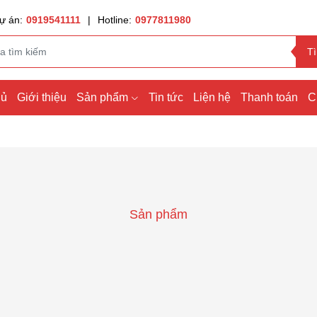
ự án:
0919541111
|
Hotline:
0977811980
T
hủ
Giới thiệu
Sản phẩm
Tin tức
Liện hệ
Thanh toán
C
Sản phẩm