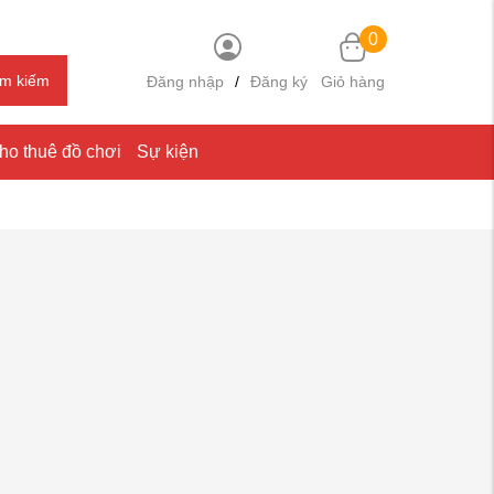
0
ìm kiếm
Đăng nhập
/
Đăng ký
Giỏ hàng
ho thuê đồ chơi
Sự kiện