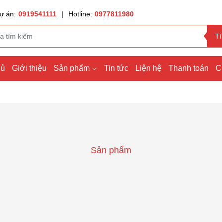
ự án:
0919541111
|
Hotline:
0977811980
T
hủ
Giới thiệu
Sản phẩm
Tin tức
Liện hệ
Thanh toán
C
Sản phẩm