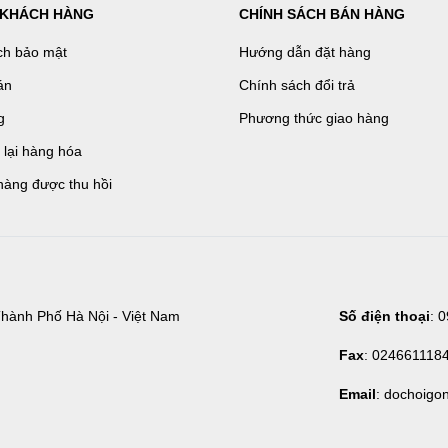
 KHÁCH HÀNG
CHÍNH SÁCH BÁN HÀNG
ch bảo mật
Hướng dẫn đặt hàng
án
Chính sách đổi trả
g
Phương thức giao hàng
ả lại hàng hóa
hàng được thu hồi
hành Phố Hà Nội - Việt Nam
Số điện thoại
: 
Fax
: 024661118
Email
: dochoigo