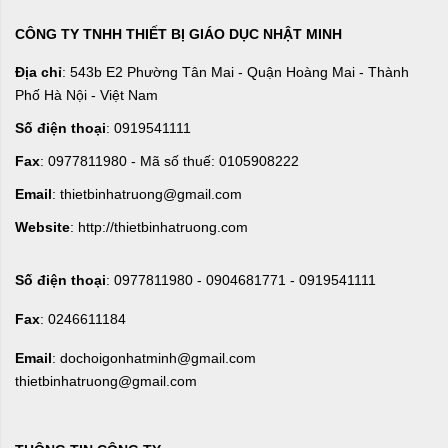
CÔNG TY TNHH THIẾT BỊ GIÁO DỤC NHẬT MINH
Địa chỉ
: 543b E2 Phường Tân Mai - Quận Hoàng Mai - Thành
Phố Hà Nội - Việt Nam
Số điện thoại
: 0919541111
Fax
: 0977811980 - Mã số thuế: 0105908222
Email
: thietbinhatruong@gmail.com
Website
: http://thietbinhatruong.com
Số điện thoại
: 0977811980 - 0904681771 - 0919541111
Fax
: 0246611184
Email
: dochoigonhatminh@gmail.com
thietbinhatruong@gmail.com