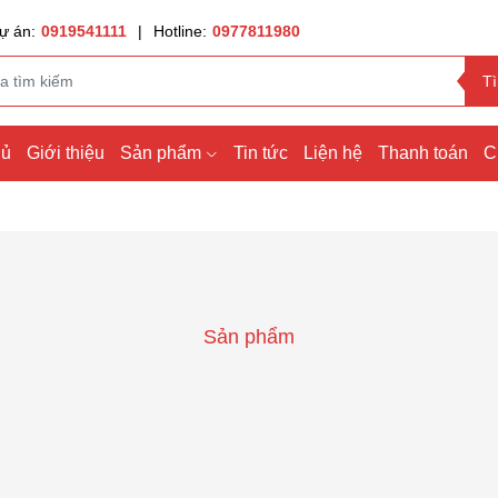
ự án:
0919541111
|
Hotline:
0977811980
T
hủ
Giới thiệu
Sản phẩm
Tin tức
Liện hệ
Thanh toán
C
Sản phẩm