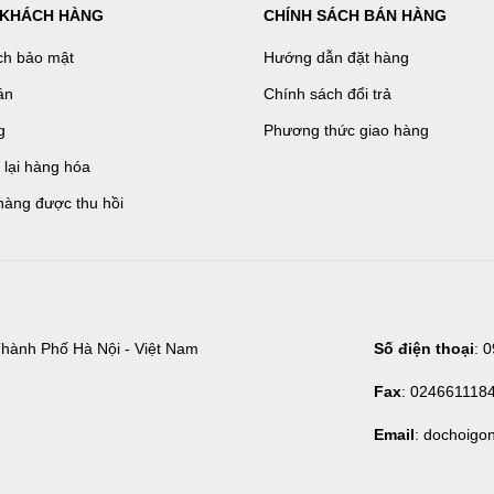
 KHÁCH HÀNG
CHÍNH SÁCH BÁN HÀNG
ch bảo mật
Hướng dẫn đặt hàng
án
Chính sách đổi trả
g
Phương thức giao hàng
ả lại hàng hóa
hàng được thu hồi
hành Phố Hà Nội - Việt Nam
Số điện thoại
: 
Fax
: 024661118
Email
: dochoigo