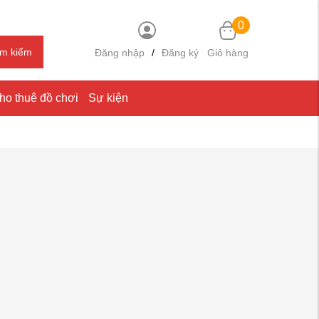
0
ìm kiếm
Đăng nhập
/
Đăng ký
Giỏ hàng
ho thuê đồ chơi
Sự kiện