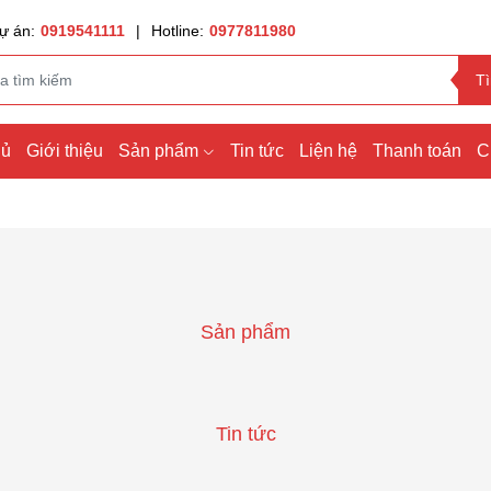
ự án:
0919541111
|
Hotline:
0977811980
T
hủ
Giới thiệu
Sản phẩm
Tin tức
Liện hệ
Thanh toán
C
Sản phẩm
Tin tức