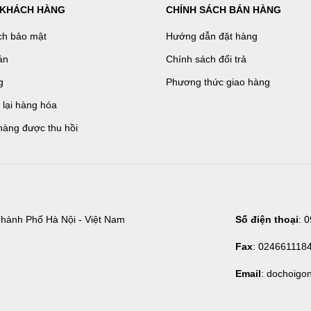
 KHÁCH HÀNG
CHÍNH SÁCH BÁN HÀNG
ch bảo mật
Hướng dẫn đặt hàng
án
Chính sách đổi trả
g
Phương thức giao hàng
ả lại hàng hóa
hàng được thu hồi
hành Phố Hà Nội - Việt Nam
Số điện thoại
: 
Fax
: 024661118
Email
: dochoigo