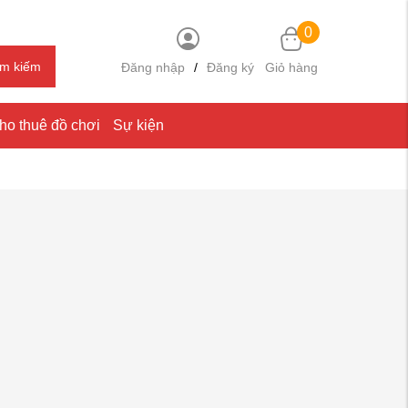
0
ìm kiếm
Đăng nhập
/
Đăng ký
Giỏ hàng
ho thuê đồ chơi
Sự kiện