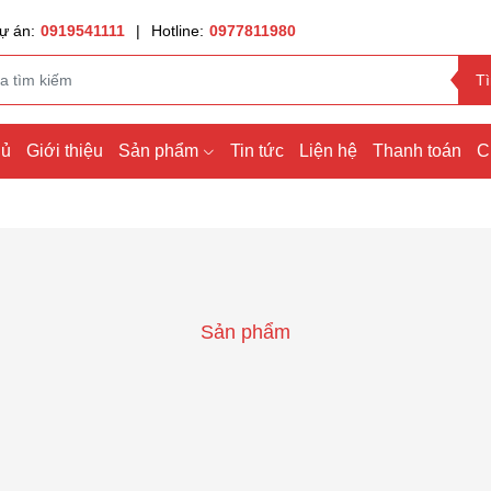
ự án:
0919541111
|
Hotline:
0977811980
T
hủ
Giới thiệu
Sản phẩm
Tin tức
Liện hệ
Thanh toán
C
Sản phẩm