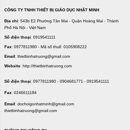
CÔNG TY TNHH THIẾT BỊ GIÁO DỤC NHẬT MINH
Địa chỉ
: 543b E2 Phường Tân Mai - Quận Hoàng Mai - Thành
Phố Hà Nội - Việt Nam
Số điện thoại
: 0919541111
Fax
: 0977811980 - Mã số thuế: 0105908222
Email
: thietbinhatruong@gmail.com
Website
: http://thietbinhatruong.com
Số điện thoại
: 0977811980 - 0904681771 - 0919541111
Fax
: 0246611184
Email
: dochoigonhatminh@gmail.com
thietbinhatruong@gmail.com