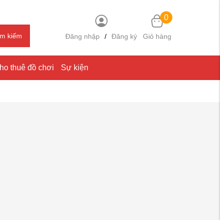
0
ìm kiếm
Đăng nhập
/
Đăng ký
Giỏ hàng
ho thuê đồ chơi
Sự kiện