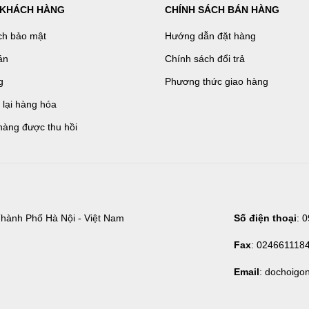
 KHÁCH HÀNG
CHÍNH SÁCH BÁN HÀNG
ch bảo mật
Hướng dẫn đặt hàng
án
Chính sách đổi trả
g
Phương thức giao hàng
ả lại hàng hóa
hàng được thu hồi
hành Phố Hà Nội - Việt Nam
Số điện thoại
: 
Fax
: 024661118
Email
: dochoigo