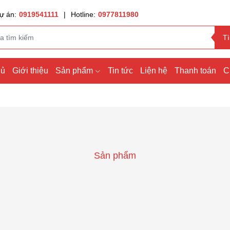
ự án:
0919541111
|
Hotline:
0977811980
T
hủ
Giới thiệu
Sản phẩm
Tin tức
Liện hệ
Thanh toán
C
Sản phẩm