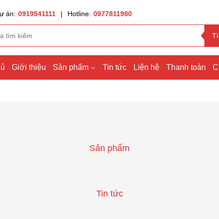
ự án:
0919541111
|
Hotline:
0977811980
T
hủ
Giới thiệu
Sản phẩm
Tin tức
Liện hệ
Thanh toán
C
Sản phẩm
Tin tức