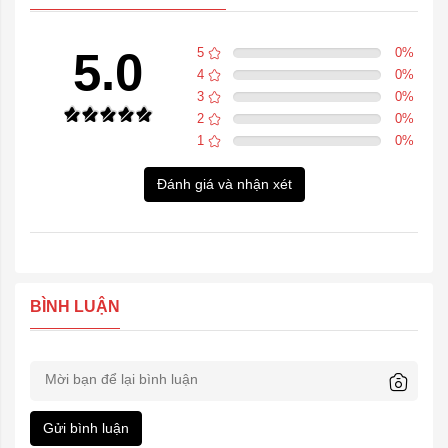
5.0
5
0
%
4
0
%
3
0
%
2
0
%
1
0
%
Đánh giá và nhận xét
BÌNH LUẬN
Gửi bình luận