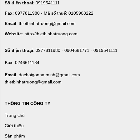
Số điện thoại
: 0919541111
Fax
: 0977811980 - Mã số thuế: 0105908222
Email
: thietbinhatruong@gmail.com
Website
: http://thietbinhatruong.com
Số điện thoại
: 0977811980 - 0904681771 - 0919541111
Fax
: 0246611184
Email
: dochoigonhatminh@gmail.com
thietbinhatruong@gmail.com
THÔNG TIN CÔNG TY
Trang chủ
Giới thiệu
Sản phẩm