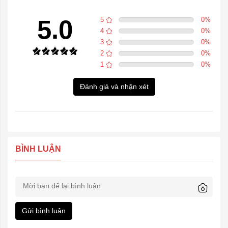
5.0
5
0
%
4
0
%
3
0
%
2
0
%
1
0
%
Đánh giá và nhận xét
BÌNH LUẬN
Gửi bình luận