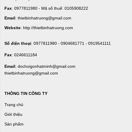
Fax
: 0977811980 - Mã số thuế: 0105908222
Email
: thietbinhatruong@gmail.com
Website
: http://thietbinhatruong.com
Số điện thoại
: 0977811980 - 0904681771 - 0919541111
Fax
: 0246611184
Email
: dochoigonhatminh@gmail.com
thietbinhatruong@gmail.com
THÔNG TIN CÔNG TY
Trang chủ
Giới thiệu
Sản phẩm