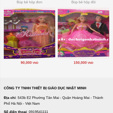
Búp bê hộp đơn
Búp bê hộp đôi
90,000
150,000
VND
VND
CÔNG TY TNHH THIẾT BỊ GIÁO DỤC NHẬT MINH
Địa chỉ
: 543b E2 Phường Tân Mai - Quận Hoàng Mai - Thành
Phố Hà Nội - Việt Nam
Số điện thoại
: 0919541111