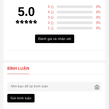
5.0
5
0
%
4
0
%
3
0
%
2
0
%
1
0
%
Đánh giá và nhận xét
BÌNH LUẬN
Gửi bình luận