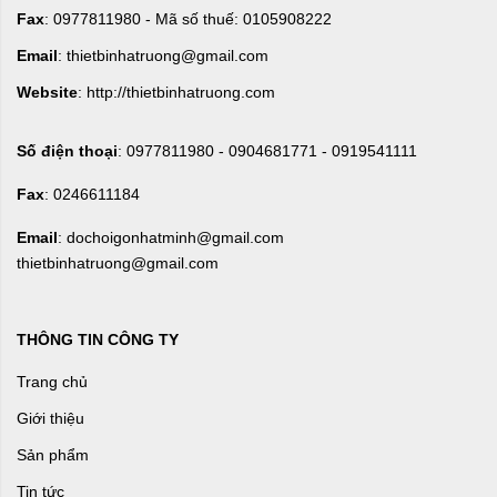
Fax
: 0977811980 - Mã số thuế: 0105908222
Email
: thietbinhatruong@gmail.com
Website
: http://thietbinhatruong.com
Số điện thoại
: 0977811980 - 0904681771 - 0919541111
Fax
: 0246611184
Email
: dochoigonhatminh@gmail.com
thietbinhatruong@gmail.com
THÔNG TIN CÔNG TY
Trang chủ
Giới thiệu
Sản phẩm
Tin tức