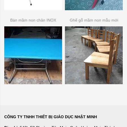
Bàn mầm non chân INOX
Ghế gỗ mầm non mẫu mới
CÔNG TY TNHH THIẾT BỊ GIÁO DỤC NHẬT MINH