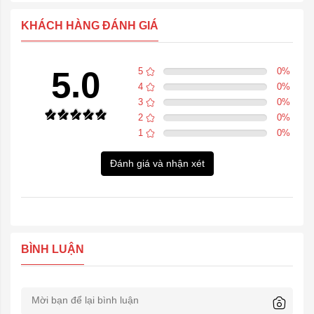
KHÁCH HÀNG ĐÁNH GIÁ
5.0
5
0
%
4
0
%
3
0
%
2
0
%
1
0
%
Đánh giá và nhận xét
BÌNH LUẬN