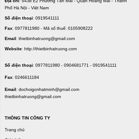
Địa chỉ
: 543b E2 Phường Tân Mai - Quận Hoàng Mai - Thành
Phố Hà Nội - Việt Nam
Số điện thoại
: 0919541111
Fax
: 0977811980 - Mã số thuế: 0105908222
Email
: thietbinhatruong@gmail.com
Website
: http://thietbinhatruong.com
Số điện thoại
: 0977811980 - 0904681771 - 0919541111
Fax
: 0246611184
Email
: dochoigonhatminh@gmail.com
thietbinhatruong@gmail.com
THÔNG TIN CÔNG TY
Trang chủ