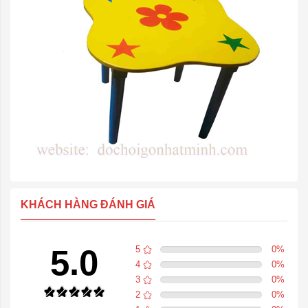
KHÁCH HÀNG ĐÁNH GIÁ
5.0
5
0
%
4
0
%
3
0
%
2
0
%