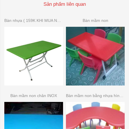
Sản phẩm liên quan
Bàn nhựa ( 159K KHI MUA NHIỀU)
Bàn mầm non
Bàn mầm non chân INOX
Bàn mầm non bằng nhựa hình bầu dục (bán nguyệt )