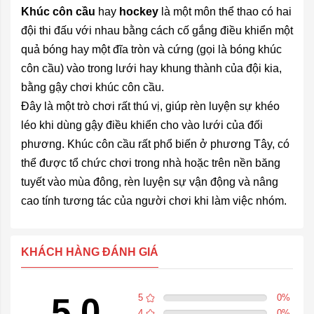
Khúc côn cầu
hay
hockey
là một môn thể thao có hai
đội thi đấu với nhau bằng cách cố gắng điều khiển một
quả bóng hay một đĩa tròn và cứng (gọi là bóng khúc
côn cầu) vào trong lưới hay khung thành của đội kia,
bằng gậy chơi khúc côn cầu.
Đây là một trò chơi rất thú vị, giúp rèn luyện sự khéo
léo khi dùng gậy điều khiển cho vào lưới của đối
phương. Khúc côn cầu rất phổ biến ở phương Tây, có
thể được tổ chức chơi trong nhà hoặc trên nền băng
tuyết vào mùa đông, rèn luyện sự vận động và nâng
cao tính tương tác của người chơi khi làm việc nhóm.
KHÁCH HÀNG ĐÁNH GIÁ
5.0
5
0
%
4
0
%