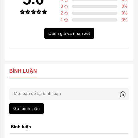
3
0
%
2
0
%
1
0
%
Đánh giá và nhận xét
BÌNH LUẬN
Gửi bình luận
Bình luận