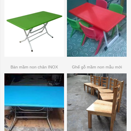
Bàn mầm non chân INOX
Ghế gỗ mầm non mẫu mới