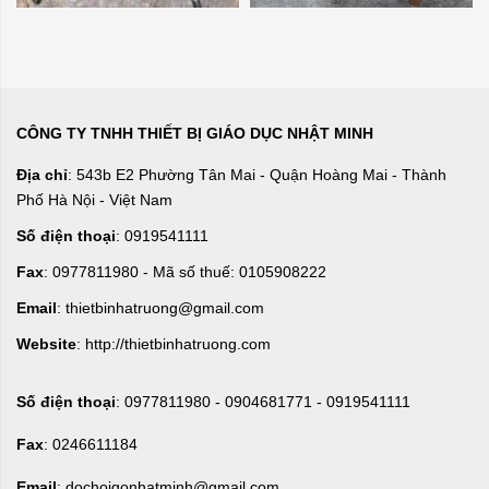
CÔNG TY TNHH THIẾT BỊ GIÁO DỤC NHẬT MINH
Địa chỉ
: 543b E2 Phường Tân Mai - Quận Hoàng Mai - Thành
Phố Hà Nội - Việt Nam
Số điện thoại
: 0919541111
Fax
: 0977811980 - Mã số thuế: 0105908222
Email
: thietbinhatruong@gmail.com
Website
: http://thietbinhatruong.com
Số điện thoại
: 0977811980 - 0904681771 - 0919541111
Fax
: 0246611184
Email
: dochoigonhatminh@gmail.com