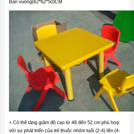
Bàn vuông(62*62*50)CM
+ Có thể tăng giảm độ cao từ 48 đến 52 cm phù hợp
với sự phát
tri
ển của trẻ thuộc nhóm tuổi (2-4) lên (4-