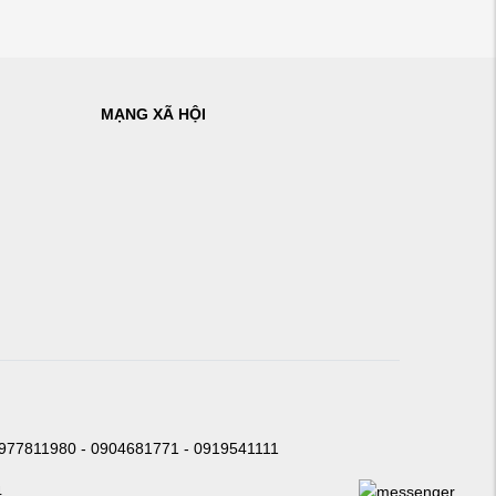
MẠNG XÃ HỘI
0977811980 - 0904681771 - 0919541111
4