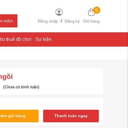
0
ìm kiếm
Đăng nhập
/
Đăng ký
Giỏ hàng
ho thuê đồ chơi
Sự kiện
ngồi
(Chưa có bình luận)
hêm giỏ hàng
Thanh toán ngay