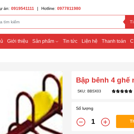
ự án:
0919541111
|
Hotline:
0977811980
T
hủ
Giới thiệu
Sản phẩm
Tin tức
Liện hệ
Thanh toán
C
Bập bênh 4 ghế 
SKU:
BBSX03
Số lượng
T