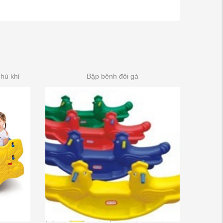
hú khỉ
Bập bênh đôi gà