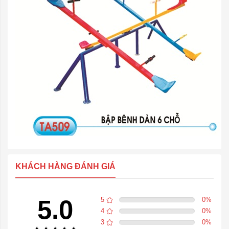
KHÁCH HÀNG ĐÁNH GIÁ
5.0
5
0
%
4
0
%
3
0
%