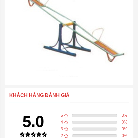
KHÁCH HÀNG ĐÁNH GIÁ
5.0
5
0
%
4
0
%
3
0
%
2
0
%